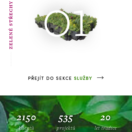
01
ZELENÉ STŘECHY
PŘEJÍT DO SEKCE
SLUŽBY
2150
535
20
klientů
projektů
let tradice