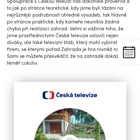
Spolupráce s Českou televizí nás dokonale prověřila a
to jak po stránce teoretické, kdy jsme byli tázáni na
nejrůznější podrobnosti ohledně výsadeb, tak hlavně
po stránce praktické, kdy kameře neunikla žádná
chyba při realizaci zahrad. Velmi si vážíme toho, že
jsme prostřednictvím České televize oslovili nejen
diváky, ale také televizní štáb, který mohl vybírat z 20
firem, se kterými pořad Zahrada je hra rovněž natáčel.
Sami se můžete přesvědčit, že na zahradě dokážeme
téměř cokoliv.